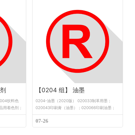
色剂
【0204 组】 油墨
0004饮料色
0204-油墨（2020版） 020033制革用墨；
5食品用着色剂；
020043印刷膏（油墨）；020066印刷油墨；
02006...
07-26