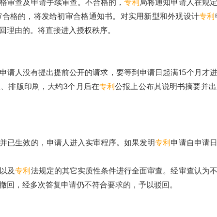
格审查及申请手续审查。不合格的，
专利
局将通知申请人在规
审合格的，将发给初审合格通知书。对实用新型和外观设计
专利
回理由的。将直接进入授权秩序。
申请人没有提出提前公开的请求，要等到申请日起满15个月才
、排版印刷，大约3个月后在
专利
公报上公布其说明书摘要并出
并已生效的，申请人进入实审程序。如果发明
专利
申请自申请
以及
专利
法规定的其它实质性条件进行全面审查。经审查认为
撤回，经多次答复申请仍不符合要求的，予以驳回。