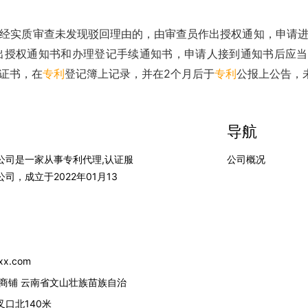
经实质审查未发现驳回理由的，由审查员作出授权通知，申请
出授权通知书和办理登记手续通知书，申请人接到通知书后应当
证书，在
专利
登记簿上记录，并在2个月后于
专利
公报上公告，
导航
公司是一家从事专利代理,认证服
公司概况
，成立于2022年01月13
0
x.com
号商铺 云南省文山壮族苗族自治
口北140米