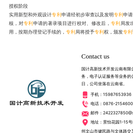
授权阶段
实用新型和外观设计
专利
申请经初步审查以及发明
专利
申请
核，对
专利
申请的著录项目进行校对、修改后，
专利
局发
用，按期办理登记手续的，
专利
局将授予
专利
权，颁发
专利
Contact us
国计高新技术开发云南有限
务，电子认证服务等业务的公司
日，公司坐落在云南省。
手机：15987653936
电话：0876-215460
邮件：2422327850@x
地址：景怡花园1-15
州文山市健民路与文体路交叉