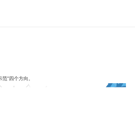
示范
中小企业引进首台（套）重大技术装备补助
示范”四个方向。